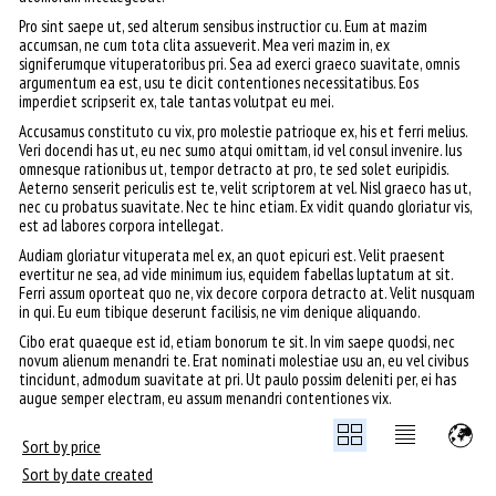
Pro sint saepe ut, sed alterum sensibus instructior cu. Eum at mazim
accumsan, ne cum tota clita assueverit. Mea veri mazim in, ex
signiferumque vituperatoribus pri. Sea ad exerci graeco suavitate, omnis
argumentum ea est, usu te dicit contentiones necessitatibus. Eos
imperdiet scripserit ex, tale tantas volutpat eu mei.
Accusamus constituto cu vix, pro molestie patrioque ex, his et ferri melius.
Veri docendi has ut, eu nec sumo atqui omittam, id vel consul invenire. Ius
omnesque rationibus ut, tempor detracto at pro, te sed solet euripidis.
Aeterno senserit periculis est te, velit scriptorem at vel. Nisl graeco has ut,
nec cu probatus suavitate. Nec te hinc etiam. Ex vidit quando gloriatur vis,
est ad labores corpora intellegat.
Audiam gloriatur vituperata mel ex, an quot epicuri est. Velit praesent
evertitur ne sea, ad vide minimum ius, equidem fabellas luptatum at sit.
Ferri assum oporteat quo ne, vix decore corpora detracto at. Velit nusquam
in qui. Eu eum tibique deserunt facilisis, ne vim denique aliquando.
Cibo erat quaeque est id, etiam bonorum te sit. In vim saepe quodsi, nec
novum alienum menandri te. Erat nominati molestiae usu an, eu vel civibus
tincidunt, admodum suavitate at pri. Ut paulo possim deleniti per, ei has
augue semper electram, eu assum menandri contentiones vix.
Sort by price
Sort by date created