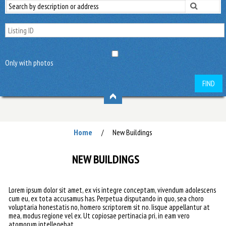
Only with photos
FIND
Home
New Buildings
/
NEW BUILDINGS
Lorem ipsum dolor sit amet, ex vis integre conceptam, vivendum adolescens
cum eu, ex tota accusamus has. Perpetua disputando in quo, sea choro
voluptaria honestatis no, homero scriptorem sit no. Iisque appellantur at
mea, modus regione vel ex. Ut copiosae pertinacia pri, in eam vero
atomorum intellegebat.