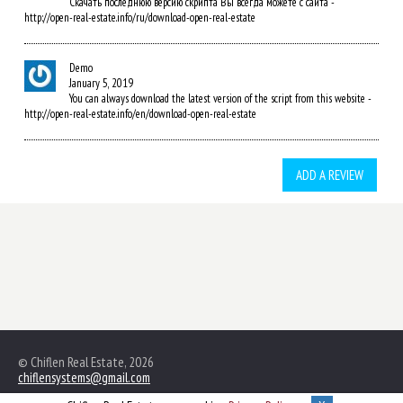
Скачать последнюю версию скрипта Вы всегда можете с сайта -
http://open-real-estate.info/ru/download-open-real-estate
Demo
January 5, 2019
You can always download the latest version of the script from this website -
http://open-real-estate.info/en/download-open-real-estate
ADD A REVIEW
© Chiflen Real Estate, 2026
chiflensystems@gmail.com